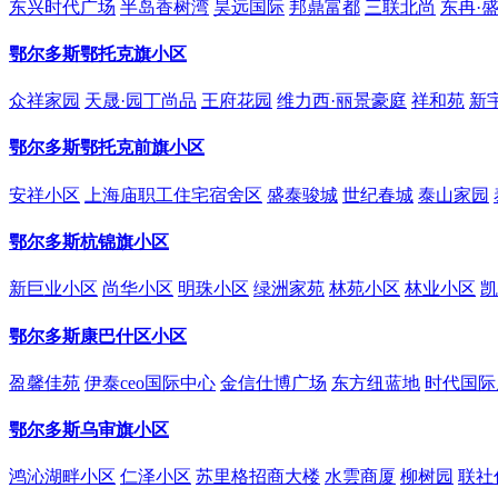
东兴时代广场
半岛香树湾
昊远国际
邦鼎富都
三联北尚
东冉·
鄂尔多斯鄂托克旗小区
众祥家园
天晟·园丁尚品
王府花园
维力西·丽景豪庭
祥和苑
新
鄂尔多斯鄂托克前旗小区
安祥小区
上海庙职工住宅宿舍区
盛泰骏城
世纪春城
泰山家园
鄂尔多斯杭锦旗小区
新巨业小区
尚华小区
明珠小区
绿洲家苑
林苑小区
林业小区
凯
鄂尔多斯康巴什区小区
盈馨佳苑
伊泰ceo国际中心
金信仕博广场
东方纽蓝地
时代国际
鄂尔多斯乌审旗小区
鸿沁湖畔小区
仁泽小区
苏里格招商大楼
水雲商厦
柳树园
联社