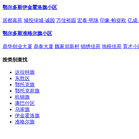
鄂尔多斯伊金霍洛旗小区
居都嘉苑
城投绿城·诚园
万佳裕园
宏泰·明珠
印象·帕提欧
亿成
鄂尔多斯准格尔旗小区
鼎华创业大厦
鼎泰大厦
魏家峁新村
锦绣佳苑
地税佳苑
育才小
按类别查找
达拉特旗
东胜区
鄂托克旗
鄂托克前旗
杭锦旗
康巴什区
乌审旗
伊金霍洛旗
准格尔旗